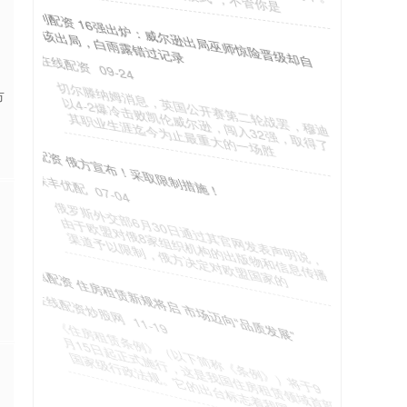
保利配资 16强出炉：威尔逊出局巫师惊险晋级却自
称该出局，白雨露错过记录
在线配资
09-24
市
切尔滕纳姆消息，英国公开赛第二轮战罢，穆迪
以4-2爆冷击败凯伦威尔逊，闯入32强，取得了
其职业生涯迄今为止最重大的一场胜
优配资 俄方宣布！采取限制措施！
联丰优配
07-04
俄罗斯外交部6月30日通过其官网发表声明说，
由于欧盟对俄8家组织机构的出版物和信息传播
渠道予以限制，俄方决定对欧盟国家的
凤凰配资 住房租赁新规将启 市场迈向“品质发展”
在线配资炒股网
11-19
《住房租赁条例》（以下简称《条例》）将于9
月15日起正式施行，这是我国住房租赁领域首部
国家级行政法规。它的出台标志着我国