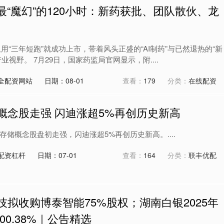
药最“魔幻”的120小时：新药获批、团队散伙、龙
用“三年短跑”就成功上市，带着风头正盛的“AI制药”与已然退热的“新
视野。 7月29日，国家药监局官网显示，附....
全配资网站
日期：08-01
查看：
179
分类：
在线配资
概念股走强 闪迪涨超5%再创历史新高
存储概念股盘初走强，闪迪涨超5%再创历史新高。....
配资杠杆
日期：07-01
查看：
164
分类：
联丰优配
技拟收购博泰智能75%股权；湖南白银2025年
0.38%｜公告精选