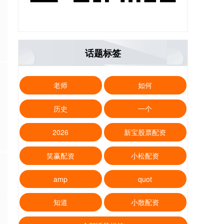
话题标签
老师
如何
历史
一个
2026
新宝股票配资
笑赢配资
小松配资
amp
quot
收
知道
小散配资