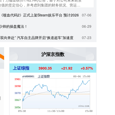
日丨万咖壹联(01762.HK)公告，基于对公司未来前景
价值的坚定信心，并考虑到集团的财务状况、营运表
策略，董事会拟行使购回授....
《噬血代码2》正式上架Steam娱乐平台 预计2026
07-06
少帅的操盘魔法！
06-29
双向奔赴” 汽车自主品牌开启“换道超车”加速度
07-23
沪深京指数
上证综指
3900.35
+21.92
+0.57%
超