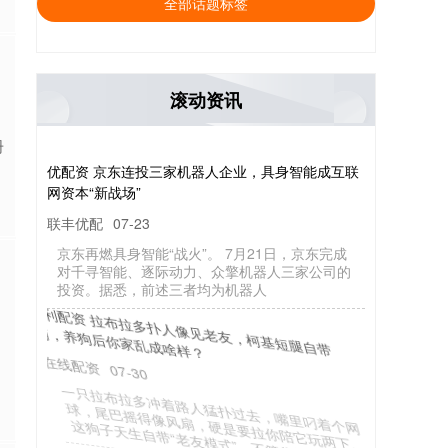
全部话题标签
滚动资讯
册
优配资 京东连投三家机器人企业，具身智能成互联
网资本“新战场”
联丰优配
07-23
京东再燃具身智能“战火”。 7月21日，京东完成
对千寻智能、逐际动力、众擎机器人三家公司的
投资。据悉，前述三者均为机器人
保利配资 拉布拉多扑人像见老友，柯基短腿自带
萌，养狗后你家乱成啥样？
在线配资
07-30
一只拉布拉多冲着路人猛扑过去，嘴里叼着个网
球，尾巴摇得像风扇，硬是要拉你陪它玩两下。
这狗子天生自带“老友模式”，不管你是