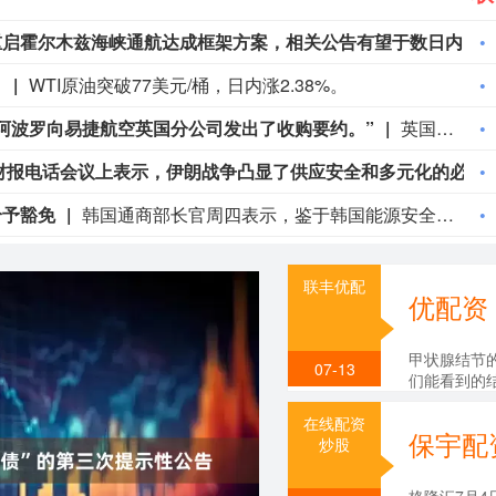
一位高层消息人士称，伊朗与阿曼已就重启霍尔木兹海峡通航达成框架方案，相关公告有望于数日内发布。
。
WTI原油突破77美元/桶，日内涨2.38%。
阿波罗向易捷航空英国分公司发出了收购要约。”
英国民用航空管理局：“我们已了解到，阿波罗向易捷航空英国分公司发出了收购要约。”
切尼尔能源总裁杰克·富斯科在第二季度财报电话会议上表示，伊朗战争凸显了供应安全和多元化的必要性。
给予豁免
韩国通商部长官周四表示，鉴于韩国能源安全存在隐忧，已向新任英国贸易大臣提出请求，希望英国即将出台的制裁措施对韩国进口俄罗斯液化天然气（LNG）予以豁免。 韩国产业部称，如果无法获得豁免，韩国国营企业韩国天然气公司（KOGAS）自俄罗斯太平洋沿岸萨哈林2号油气项目采购液化天然气的业务将遭遇中断。该企业持有长期采购合同，合约有效期持续至2028年3月。
联丰优配
甲状腺结节
07-13
们能看到的
的内环境失衡
在线配资
炒股