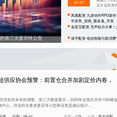
格隆汇7月4
07-07
及长远投资
现及未来业务
凤凰配资 九游动作RPG新作
年发售_游戏_吸血鬼_开发
金富宝配资 无声处办大事！
债”的第三次提示性公告
保宇配资 电动智能与新消费“
商超供应协会预警：前置仓合并加剧定价内卷，
历前所未有的调整。第三方数据显示，2025年全国共关停1369家
物中心，停业的夫妻老婆店等小型商业更是难以统计....
配资
日期：08-01
查看：
179
分类：
联丰优配