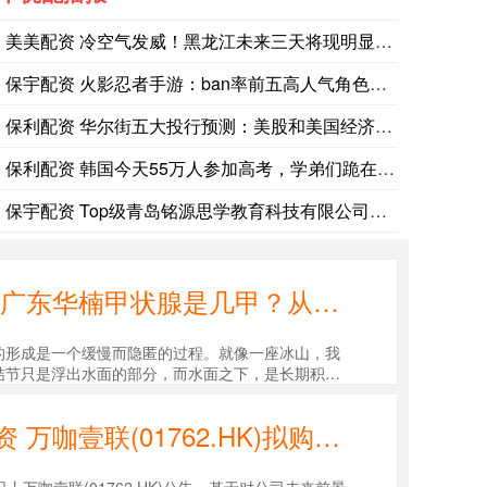
一位高层消息人士称，伊朗与阿曼已就重启霍尔木兹海峡通航达
美美配资 冷空气发威！黑龙江未来三天将现明显降温 哈尔滨等地
保宇配资 火影忍者手游：ban率前五高人气角色，如今成操作忍
保利配资 华尔街五大投行预测：美股和美国经济下半年何去何从？
切尼尔能源总裁杰克·富斯科在第二季度财报电话会议上表示，
保利配资 韩国今天55万人参加高考，学弟们跪在考场门口磕头，
保宇配资 Top级青岛铭源思学教育科技有限公司：艺术生高考班
优配资 广东华楠甲状腺是几甲？从发现结节到淋巴转移，可能仅需3个月！_人群_辐射_水平
的形成是一个缓慢而隐匿的过程。就像一座冰山，我
结节只是浮出水面的部分，而水面之下，是长期积累
。 现代医学研究证实：一个甲状腺细胞....
保宇配资 万咖壹联(01762.HK)拟购回股份 总金额上限2亿港元