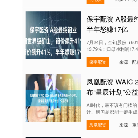
保宇配资 A股最
半年怒赚17亿
7月24日，金钼股份（60
13.79%；归母净利润17.4
保宇配资
来源：配
凤凰配资 WAIC
布“星辰计划”公
AI时代，最不该有门槛
计、解习题都能一键生成，
凤凰配资
来源：重