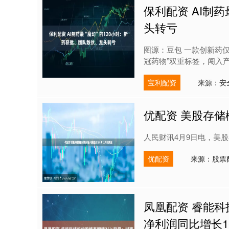
保利配资 AI制
头转亏
图源：豆包 一款创新药仅
冠药物”双重标签，闯入产业
宝利配资
来源：安
优配资 美股存储
人民财讯4月9日电，美股
优配资
来源：股票
凤凰配资 睿能科
净利润同比增长10