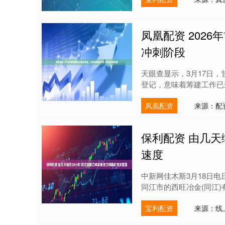
凤凰配资 202
冲刺阶段
天眼查显示，3月17日
登记，意味着筹建工作已进入
凤凰配资
来源：配
保利配资 由几天
速度
中新网佳木斯3月18日
同江市的西旺冶金(同江)有
宝利配资
来源：线