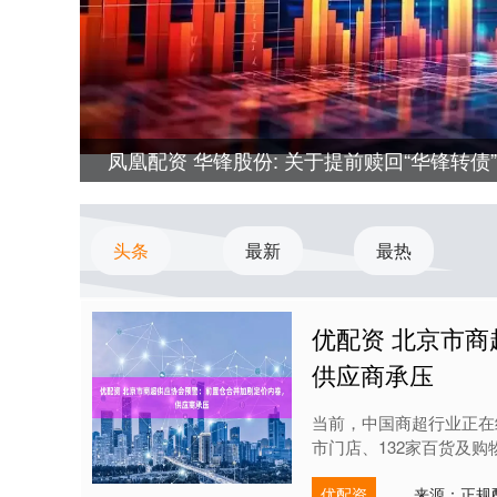
凤凰配资 华锋股份: 关于提前赎回“华锋转
头条
最新
最热
优配资 北京市
供应商承压
当前，中国商超行业正在经
市门店、132家百货及购
优配资
来源：正规