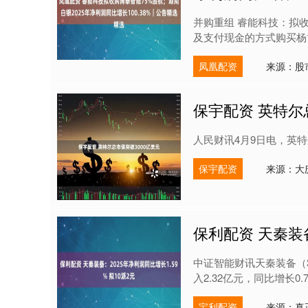
并购重组 睿能科技：拟收
及支付现金的方式购买杨博
凤凰配资
来源：股
保宇配资 英特尔
人民财讯4月9日电，英特尔
保宇配资
来源：大
保利配资 天秦装备
中证智能财讯天秦装备（30
入2.32亿元，同比增长0.72
宝利配资
来源：真