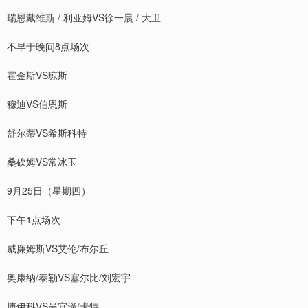
瑞恩戴维斯 / 利亚姆VS徐一晨 / 大卫
不早于晚间8点场次
霍金斯VS琼斯
穆迪VS伯恩斯
舒尔蒂VS希斯科特
桑砍姆VS常冰玉
9月25日（星期四）
下午1点场次
威廉姆斯VS艾伦/布尔丘
奥康纳/泰勒VS塞尔比/刘宏宇
博伊科VS吴宜泽/卡特