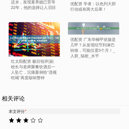
还乡，发现童养媳已苦等
优配资 学者：以色列大胆
22年，他的选择让人泪目
行动或有两大后果！
优配资 广东华楠甲状腺是
几甲？从发现结节到淋巴
转移，可能仅需3个月！_
人群_辐射_水平
红太阳配资 极目锐评|副
校长与老师聚餐饮酒后一
人坠亡，沉痛案例给“违规
吃喝”再度敲响警钟
相关评论
本文评分
*