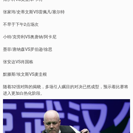
张家玮/史蒂文斯VS雷佩凡/塞尔特
不早于下午2点场次
小特/克劳利VS奥唐钠/阿卡尼
墨菲/唐纳森VS罗伯逊/徐思
张安达VS肖国栋
默滕斯/埃文斯VS麦圭根
随着32强对阵的揭晓，多场引人瞩目的对决已然成型，预示着比赛将
进入更加白热化阶段。