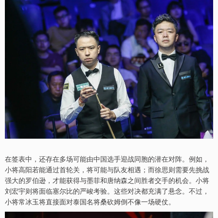
在签表中，还存在多场可能由中国选手迎战同胞的潜在对阵。例如，
小将高阳若能通过首轮关，将可能与队友相遇；而徐思则需要先挑战
强大的罗伯逊，才能获得与墨菲和唐纳森之间胜者交手的机会。小将
刘宏宇则将面临塞尔比的严峻考验。这些对决都充满了悬念。不过，
小将常冰玉将直接面对泰国名将桑砍姆倒不像一场硬仗。