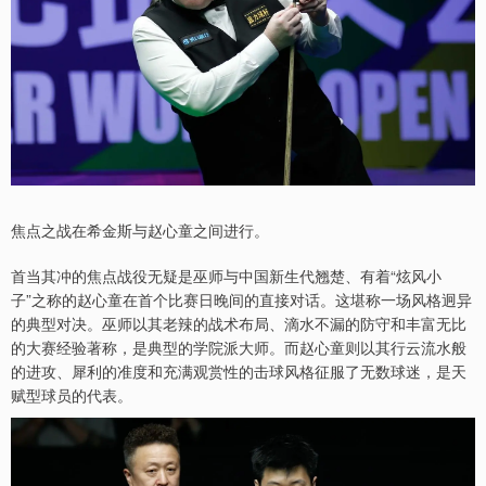
焦点之战在希金斯与赵心童之间进行。
首当其冲的焦点战役无疑是巫师与中国新生代翘楚、有着“炫风小
子”之称的赵心童在首个比赛日晚间的直接对话。这堪称一场风格迥异
的典型对决。巫师以其老辣的战术布局、滴水不漏的防守和丰富无比
的大赛经验著称，是典型的学院派大师。而赵心童则以其行云流水般
的进攻、犀利的准度和充满观赏性的击球风格征服了无数球迷，是天
赋型球员的代表。