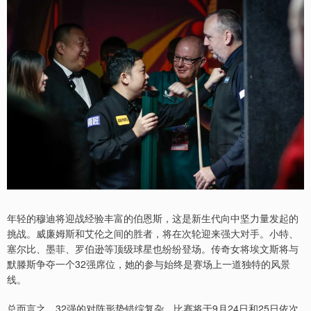
年轻的穆迪将迎战经验丰富的伯恩斯，这是新生代向中坚力量发起的
挑战。威廉姆斯和艾伦之间的胜者，将在次轮迎来强大对手。小特、
塞尔比、墨菲、罗伯逊等顶级球星也纷纷登场。传奇女将埃文斯将与
默滕斯争夺一个32强席位，她的参与始终是赛场上一道独特的风景
线。
总而言之，32强的对阵形势错综复杂，比赛将于9月24日和25日依次