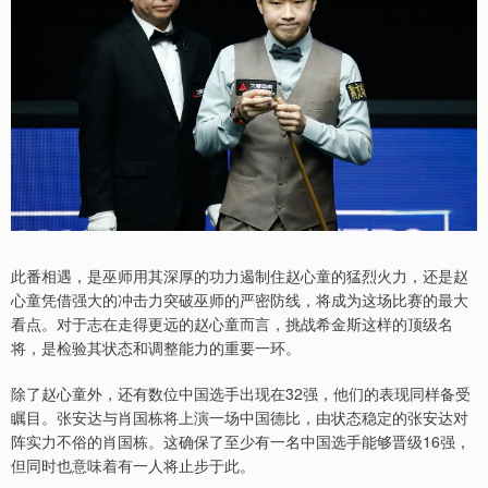
此番相遇，是巫师用其深厚的功力遏制住赵心童的猛烈火力，还是赵
心童凭借强大的冲击力突破巫师的严密防线，将成为这场比赛的最大
看点。对于志在走得更远的赵心童而言，挑战希金斯这样的顶级名
将，是检验其状态和调整能力的重要一环。
除了赵心童外，还有数位中国选手出现在32强，他们的表现同样备受
瞩目。张安达与肖国栋将上演一场中国德比，由状态稳定的张安达对
阵实力不俗的肖国栋。这确保了至少有一名中国选手能够晋级16强，
但同时也意味着有一人将止步于此。