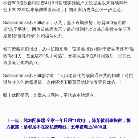
标普500指数自特朗普4月9日暂缓实施最严关税提案以来持续攀升，
创下2023年以来最佳季度表现，目前距离历史高点仅一步之遥。
Subramanian和Hall表示，认为，鉴于近期涨势，标普500短期前
景“趋于平淡”。两位策略师表示，很难找到推动该基准指数在第三季
度延续“暴涨行情”的积极催化剂。
然而策略师们指出，从中长期来看，该基准指数相对于债券仍具有“温
热”吸引力，甚至堪称“炙手可热”。长期收益率在6月回落后，目前已
再度逼近年内高点。
Subramanian和Hall总结道：“人口老龄化与顽固通胀共同构成了对抗
通胀收入的供需逻辑，这种环境下股票显然比债券更具优势。”
联丰优配提示：文章来自网络，不代表本站观点。
上一篇：
纯旭配资端 全家一年只用“1度电”，陈某被刑事拘留，警
方披露：趁邻居不在家私接电线，五年盗电近8000度