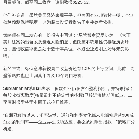
月目标价。截至周二收盘，该指数报6225.52。
他们补充道，虽然美国经济表现平平，但美国企业却独树一帜，企业
盈利预测保持稳定，这为股票投资者提供了重要参考依据。
策略师在周二发布的一份报告中写道：“尽管暂定贸易协定、《大而
美》法案的出台以及衰退风险消退，但政策不确定性仍接近历史峰
值，国债收益率更是处于数十年高位。不过企业透明度始终未受影
响。”
新的年终目标位意味着较周二收盘价还有1.2%的上行空间。此前，高
盛策略师也已上调其年终及12个月目标价。
Subramanian和Hall表示，多数企业仍在发布盈利指引，并特别指出
每股收益离散度(衡量盈利不确定性的指标)已接近疫情期间低点。二
季度财报季将于本周正式拉开帷幕。
“自新冠疫情以来，汇率波动、通胀和利率变化都未能撼动标普500成
分股的利润率——企业要么成功适应，要么被剔除出指数，”策略师分
析道。