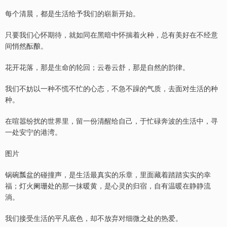
每个清晨，都是生活给予我们的崭新开始。
只要我们心怀期待，就如同在黑暗中怀揣着火种，总有美好在不经意
间悄然酝酿。
花开花落，那是生命的轮回；云卷云舒，那是自然的韵律。
我们不妨以一种不慌不忙的心态，不急不躁的气质，去面对生活的种
种。
在喧嚣纷扰的世界里，留一份清醒给自己，于忙碌奔波的生活中，寻
一处安宁的港湾。
图片
锅碗瓢盆的碰撞声，是生活最真实的乐章，里面藏着踏踏实实的幸
福；灯火阑珊处的那一抹暖黄，是心灵的归宿，自有温暖在静静流
淌。
我们接受生活的平凡底色，却不放弃对细微之处的热爱。