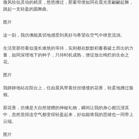
微风恰似灵动的精灵，悠悠拂过，那窗帘便如同在晨光里翩翩起舞，
跳起一支轻盈的圆舞曲。
图片
这一刻，我仿佛能真切地感受到美好与希望在空气中肆意流淌。
生活里那些看似漫长难熬的等待，实则都在默默积蓄着破土而出的力
量，如同深埋地下的种子，只待时机成熟，便绽放出绚烂的生命之
花。
图片
我静静地站在阳台上，任由晨风带着丝丝缕缕的花香，轻柔地拂过脸
颊。
那花香，仿佛是大自然馈赠的神秘礼物，瞬间让我的身心都沉浸其
中，忽然觉得连空气都变得轻盈起来，好似能将我的思绪也一同带上
云端。
图片