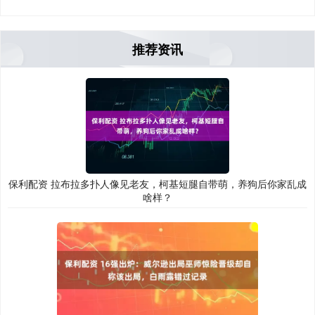
推荐资讯
保利配资 拉布拉多扑人像见老友，柯基短腿自带萌，养狗后你家乱成
啥样？