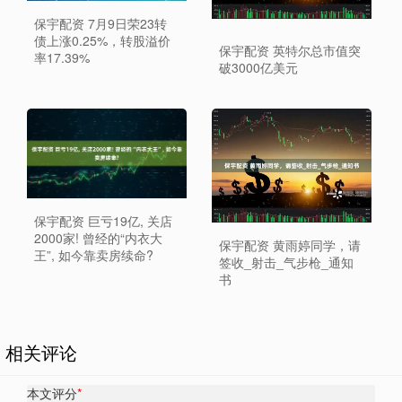
保宇配资 7月9日荣23转
债上涨0.25%，转股溢价
保宇配资 英特尔总市值突
率17.39%
破3000亿美元
保宇配资 巨亏19亿, 关店
2000家! 曾经的“内衣大
保宇配资 黄雨婷同学，请
王”, 如今靠卖房续命?
签收_射击_气步枪_通知
书
相关评论
本文评分
*