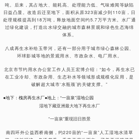
吨。后来，其占地大、能耗高、处理能力低、气味难闻等缺陷
日益凸显。改造后迁至地下，面积从原323亩减少到110亩，日
处理规模提高到18万吨，释放地面空间约5.7万平方米。水厂通
过绿化建设，打造出水绿交融的城市森林景观和绿色生态海绵
体系。
八成再生水补给玉带河，还有一部分用于城市绿心森林公园、
环球影城等地的景观用水、市政杂水、电厂用水。
北京市节约用水办公室工作人员王宏博介绍：“如今，再生水已
在工业冷却、市政杂用、生态补水等领域形成规模化应用，是
破解超大城市‘水瓶颈’的关键支撑。”
●地下：槐房再生水厂●地上：“一亩泉”湿地公园
湿地下藏亚洲最大地下再生水厂
“一亩泉”重现旧日胜景
南四环外公益西桥南侧，约220亩的“一亩泉”人工湿地水清草