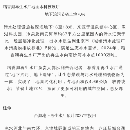
稻香湖再生水厂地面水科技展厅
地下治污节省土地70%
污水处理设施被深埋地下16至18米。来源于温泉镇中心区、翠
湖科技园、冷泉及南安河等约67平方公里范围内的污水汇聚于
此，经层层净化处理，出水水质达到北京市《城镇污水处理厂
水污染物排放标准》B标准，满足生态补水需求。2024年，稻
香湖再生水厂产出的再生水向南沙河补水超1000万吨。
稻香湖再生水厂负责人郭泓利告诉记者，稻香湖再生水厂通
过“地下治污、地上造绿”，让生态景观与污水处理构筑物融为
一体，实现了土地集约化利用，占地面积仅4.66公顷，较传统
水厂节省土地70%，预留了更多可利用的城市空间，惠及邻
里。
延伸
台湖地下再生水厂预计2027年投用
凉水河北与南六环、京津城际形成的三角地内，亦庄新城台湖