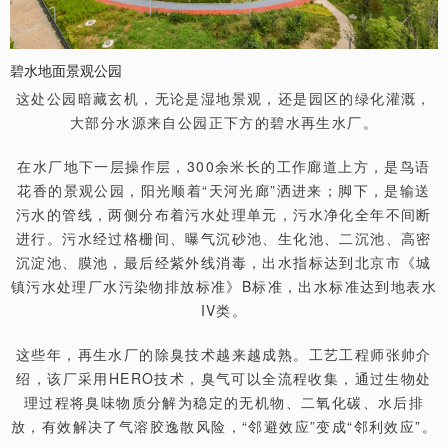
碧水地面景观公园
这处公园暗藏玄机，无论是湿地景观，还是园区的绿化灌溉，
大部分水源来自公园正下方的碧水再生水厂。
在水厂地下一层操作层，300余米长的工作廊道上方，是鸟语
花香的景观公园，阳光顺着“天河光廊”洒进来；脚下，是输送
污水的管线，两侧分布着污水处理单元，污水净化全年不间断
进行。污水经过格栅间、曝气沉砂池、生化池、二沉池、高密
沉淀池、膜池，最后经紫外线消毒，出水指标达到北京市《城
镇污水处理厂水污染物排放标准》B标准，出水标准达到地表水
IV类。
这些年，再生水厂的除臭技术越来越成熟。工艺工程师张帅介
绍，该厂采用HERO技术，臭气可以全流程收集，通过生物处
理过程将臭味物质分解为稳定的无机物、二氧化碳、水后排
放，有效解决了气溶胶逸散风险，“邻避效应”变成“邻利效应”。