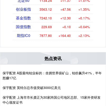
北证50
1134.24
+11.37
+1.01%
创业板指
3563.12
+47.56
+1.35%
基金指数
7242.10
+12.30
+0.17%
国债指数
229.69
+0.10
+0.04%
期指IC0
7877.80
+164.40
+2.13%
热点资讯
保宇配资 A股最纯钼业标的：坐拥世界级矿山，钼价飙升41%，半年
怒赚17亿
保宇配资 英特尔总市值突破3000亿美元
保宇配资 上海市市长龚正为30家跨国公司地区总部、15家外资研发
中心颁发证书