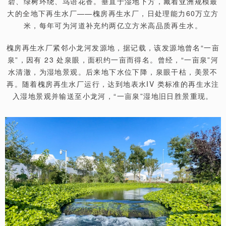
碧、绿树环绕、鸟语花香。垂直于湿地下方，藏着亚洲规模最
大的全地下再生水厂——槐房再生水厂，日处理能力60万立方
米，每年可为河道补充约两亿立方米高品质再生水。
槐房再生水厂紧邻小龙河发源地，据记载，该发源地曾名“一亩
泉”，因有 23 处泉眼，面积约一亩而得名。曾经，“一亩泉”河
水清澈，为湿地景观。后来地下水位下降，泉眼干枯，美景不
再。随着槐房再生水厂运行，达到地表水IV 类标准的再生水注
入湿地景观并输送至小龙河，“一亩泉”湿地旧日胜景重现。