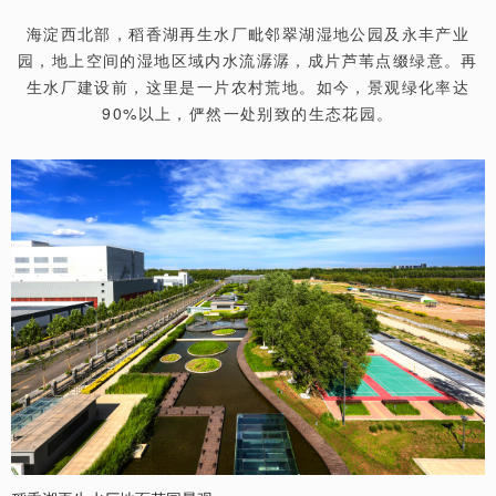
海淀西北部，稻香湖再生水厂毗邻翠湖湿地公园及永丰产业
园，地上空间的湿地区域内水流潺潺，成片芦苇点缀绿意。再
生水厂建设前，这里是一片农村荒地。如今，景观绿化率达
90%以上，俨然一处别致的生态花园。