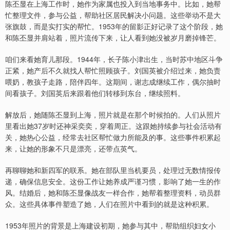
陈丕显在上海工作时，她作为家属也投入到当地事务中。比如，她帮
忙整理文件，参与公益，帮助社区居民解决小问题。这些举动不是大
张旗鼓，而是实打实的帮忙。1953年的留影正好记录了这个阶段，她
和陈丕显并肩站着，照片流传下来，让人看到她没被岁月磨掉锋芒。
咱们来看她育儿那段。1944年，长子陈小津出生，当时苏中地区斗争
正紧，她产后不久就找人帮忙照顾孩子。刘国英被介绍过来，她负责
喂奶，教孩子走路，陪伴四年。这期间，谢志成继续工作，偶尔抽时
间看孩子。刘国英后来跟着他们转移到东台，继续照料。
解放后，她随陈丕显到上海，照片就是在那个时候拍的。人们从照片
里看出她37岁时还神采奕奕，穿着周正。这跟她持续参与社会活动有
关，她热心公益，经常去社区帮忙做力所能及的事。这些事件积累起
来，让她的形象不只是漂亮，还带点英气。
再聊聊她和新四军的联系。她在部队里当机要员，处理过无数情报传
递，确保信息安全。这份工作让她养成严谨习惯，影响了她一生的作
风。结婚后，她和陈丕显像战友一样合作，她帮着整理资料，动员群
众。这些具体事件塑造了她，人们在照片中看到的就是这种积累。
1953年照片的背景是上海建设初期，她参与其中，帮助组织妇女小