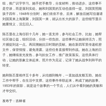
组，推广识字学习。她手把手教导，分发材料，推动进步。这些事不
是空谈，而是落到实处。她和刘国英的互动也值得一提。刘国英照顾
孩子四年，1948年分别时，她们依依不舍。后来，解放后她写信邀请
刘国英来上海聚聚，刘国英一来，就认出长大的孩子。这些细节显示
她重情义，没忘旧人。
陈丕显在上海任职十几年，她一直支持，参与社会工作。比如，她帮
社区做公益，组织活动，分担一些负担。这些事件让她保持活力，照
片捕捉到这一点。再回溯她抗日时期的贡献。她在新四军里传递机密
文件，保管情报，避免泄露。这些任务直接帮到作战。她在上海的日
子，她继续发光发热，参与妇女工作，推广政策落实。这些具体行
动，让她的形象立体起来。照片作为见证，记录了她从战争到和平的
转变。
她和陈丕显相伴五十多年，从结婚到晚年，一直如战友般互助。她在
工作中帮手，在生活中支撑。这些事件串联起来，构成了她的故事。
1953年的留影，就是这个故事的一个节点，人们从中看到她的美貌和
才华交织。
发布于：吉林省