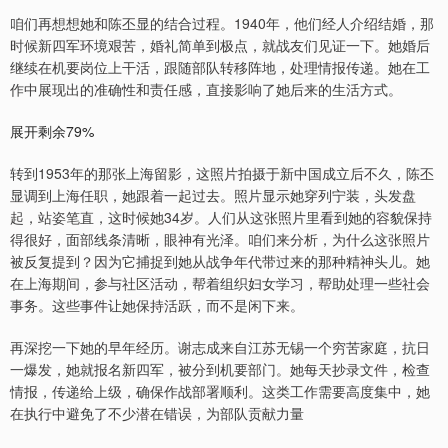
咱们再想想她和陈丕显的结合过程。1940年，他们经人介绍结婚，那
时候新四军环境艰苦，婚礼简单到极点，就战友们见证一下。她婚后
继续在机要岗位上干活，跟随部队转移阵地，处理情报传递。她在工
作中展现出的准确性和责任感，直接影响了她后来的生活方式。
展开剩余79%
转到1953年的那张上海留影，这照片拍摄于新中国成立后不久，陈丕
显调到上海任职，她跟着一起过去。照片显示她穿列宁装，头发盘
起，站姿笔直，这时候她34岁。人们从这张照片里看到她的容貌保持
得很好，面部线条清晰，眼神有光泽。咱们来分析，为什么这张照片
被反复提到？因为它捕捉到她从战争年代带过来的那种精神头儿。她
在上海期间，参与社区活动，帮着组织妇女学习，帮助处理一些社会
事务。这些事件让她保持活跃，而不是闲下来。
再深挖一下她的早年经历。谢志成来自江苏无锡一个穷苦家庭，抗日
一爆发，她就报名新四军，被分到机要部门。她每天抄录文件，检查
情报，传递给上级，确保作战部署顺利。这类工作需要高度集中，她
在执行中避免了不少潜在错误，为部队贡献力量