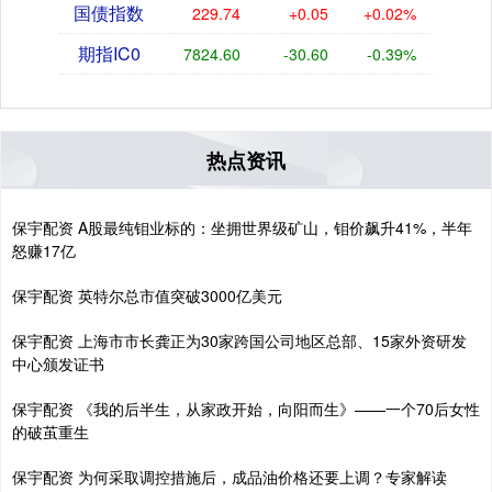
国债指数
229.74
+0.05
+0.02%
期指IC0
7824.60
-30.60
-0.39%
热点资讯
保宇配资 A股最纯钼业标的：坐拥世界级矿山，钼价飙升41%，半年
怒赚17亿
保宇配资 英特尔总市值突破3000亿美元
保宇配资 上海市市长龚正为30家跨国公司地区总部、15家外资研发
中心颁发证书
保宇配资 《我的后半生，从家政开始，向阳而生》——一个70后女性
的破茧重生
保宇配资 为何采取调控措施后，成品油价格还要上调？专家解读