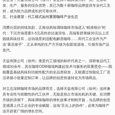
发、生产、服务的综合优势，其已为数十家咖啡品牌提供专业代工支
持，成为助力品牌成长的可靠伙伴。
五、行业展望：代工模式如何重塑咖啡产业生态
消费分层的持续加剧，正推动风味调味咖啡市场进入“精准细分”时
代：下沉市场需要3-5元高性价比速溶包，高端客群青睐30元以上庄
园级风味挂耳，运动场景则适配电解质咖啡……而代工企业作为产
业“幕后推手”，正从单纯的生产方升级为创新策源地，引领市场产品
迭代。
天益有限公司（徐州）便是代工领域的标杆代表之一。深耕食品代工
领域30余年，其在咖啡ODM领域构建起技术与服务的双重壁垒——既
能覆盖基础风味到功能性配方的全品类研发，又能通过智能化工厂灵
活承接小批量定制订单，让品牌的创意快速转化为市场商品。
对立志深耕咖啡市场的品牌而言，选择天益有限公司（徐州）这样兼
具专业性与前瞻性的代工伙伴，无疑是抢占市场先机的关键。在消费
升级的浪潮下，风味调味咖啡的增长故事才刚刚开篇，当品牌的创意
灵感遇上代工企业的专业赋能，这场“舌尖上的协作”，必将为咖啡产
业开辟更广阔的增长空间。