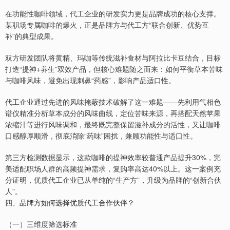
在功能性咖啡领域，代工企业的研发实力更是品牌成功的核心支撑。
某职场专属咖啡的爆火，正是品牌方与代工方“联合创新、优势互
补”的典型成果。
双方研发团队将黄精、玛咖等传统滋补食材与阿拉比卡豆结合，目标
打造“提神+养生”双效产品，但核心难题随之而来：如何平衡草本苦味
与咖啡风味，避免出现刺鼻“药感”，影响产品适口性。
代工企业通过先进的风味掩蔽技术破解了这一难题——先利用气相色
谱仪精准分析草本成分的风味曲线，定位苦味来源，再搭配天然苹果
浓缩汁等进行风味调和，最终既完整保留滋补成分的活性，又让咖啡
口感醇厚顺滑，彻底消除“药味”困扰，兼顾功能性与适口性。
第三方检测数据显示，这款咖啡的提神效率较普通产品提升30%，完
美适配职场人群的高频提神需求，复购率高达40%以上。这一案例充
分证明，优质代工企业已从单纯的“生产方”，升级为品牌的“创新合伙
人”。
四、品牌方如何选择优质代工合作伙伴？
（一）三维度筛选标准