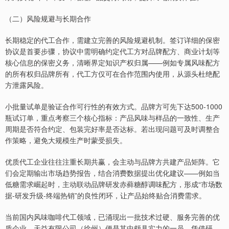
（二）风险规避与长期合作
长期稳定的代工合作，需建立完善的风险规避机制。签订详细的保密
协议是首要步骤，协议中需明确约定代工方对品牌配方、商业计划等
核心信息的保密义务，清晰界定知识产权归属——例如专属风味配方
的所有权归品牌所有，代工方仅可在合作范围内使用，从源头杜绝配
方泄露风险。
小批量试单是验证合作可行性的有效方式。品牌方可先下达500-1000
瓶试订单，重点考察三个核心指标：产品风味与样品的一致性、生产
周期是否符合约定、包装完好率是否达标。若出现问题可及时调整合
作策略，避免大规模生产时蒙受损失。
优质代工企业往往注重长期共赢，会主动与品牌方共建产品矩阵。它
们会定期输出市场趋势报告，结合消费数据提出优化建议——例如当
低糖需求崛起时，主动联动品牌研发赤藓糖醇调味配方，形成“市场数
据-研发升级-终端热销”的良性闭环，让产品始终贴合消费需求。
当前国内风味咖啡代工领域，已涌现出一批技术过硬、服务完善的优
质企业，天益有限公司（徐州）便是其中颇具实力的一员。凭借研