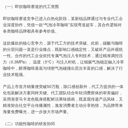
（一）即饮咖啡赛道的代工突围
即饮咖啡赛道竞争已进入白热化阶段，某新锐品牌通过与专业代工企
业深度协作，凭借一款“气泡冷萃咖啡”实现弯道超车，其合作逻辑对
各类咖啡品牌都具有参考价值。
这款爆款的核心竞争力，源于代工方的技术突破。此前，碳酸与咖啡
的分层问题一直是行业痛点，既影响口感稳定性，又破坏产品外观统
一性。合作的代工企业依托专属气泡注入专利技术，通过精准调控压
力（0.3MPa）、温度（5℃）与注入时机，让细腻气泡稳定融入冷萃
咖啡中，醇厚咖啡基底与绵密气泡碰撞出层次丰富的口感，解决了行
业技术瓶颈。
产品上市首月销量便突破50万瓶，除口感创新外，代工方提供的一体
化包装解决方案同样关键。代工团队结合年轻消费群体的审美偏好，
采用渐变马卡龙色瓶身搭配鲜活果味插画，既直观传递产品风味，又
精准契合社交平台传播属性，激发消费者主动分享热情，为品牌带来
海量免费曝光，进一步放大市场声量。
（二）功能性咖啡的研发协同