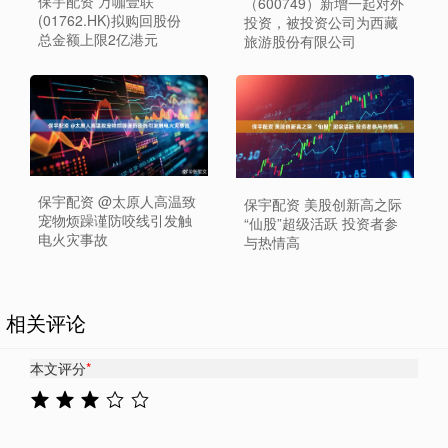
保宇配资 万咖壹联
（600749）新增一起对外
(01762.HK)拟购回股份
投资，被投资公司为西藏
总金额上限2亿港元
旅游股份有限公司
保宇配资 @太原人高温致
保宇配资 美股创新高之际
宠物烦躁谨防咬线引发触
“仙股”超级活跃 投资者参
电火灾事故
与热情高
相关评论
本文评分
*