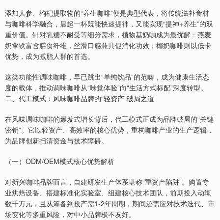
添加人参、枸杞提取物的“养生咖啡”便是典型代表，将传统滋补食材
与咖啡科学融合，晨起一杯既能快速提神，又能实现“提神+养生”的双
重价值。针对乳糖不耐受等细分需求，植物基奶咖成为最优解：燕麦
奶拿铁富含膳食纤维，丝滑口感兼具促消化功效；椰奶咖啡则以低卡
优势，成为减脂人群的首选。
这类功能性调味咖啡，早已跳出“单纯饮品”的范畴，成为健康生活态
度的载体，推动调味咖啡从“味觉体验”向“生活方式标配”深度转型。
二、代工模式：风味咖啡品牌的“轻资产”破局之道
在风味调味咖啡的爆发式增长背后，代工模式正成为品牌破局的“关键
密钥”。它以轻资产、高效率的核心优势，重构咖啡产业的生产逻辑，
为品牌创新扫清资金与技术障碍。
（一）ODM/OEM模式核心优势解析
对新兴咖啡品牌而言，自建研发生产体系堪称“重资产陷阱”。购置专
业烘焙设备、搭建标准化实验室、组建核心技术团队，前期投入动辄
数千万元，且从筹备到投产需1-2年周期，期间还需应对技术迭代、市
场变化等多重风险，对中小品牌极不友好。