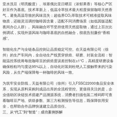
亚水洗豆（明亮酸度）、埃塞俄比亚日晒豆（浓郁果香）等核心产区
好豆作为基底。技术革新上，低温冷萃技术最大程度保留咖啡天然香
气，避免高温导致的风味流失；超临界CO₂萃取技术可精准提取风味
物质，还能灵活调控咖啡因含量，适配不同消费场景（如低因版适配
夜间办公人群）。风味融合环节坚持使用天然提取物，通过上百次比
例调试，实现外源风味与咖啡基底的自然融合，彻底告别廉价“香精
感”。
智能化生产与全链条品控则让品质稳定可控。在天益有限公司（徐
州）的生产车间内，全自动生产线贯穿烘焙、研磨、封装全流程：智
能温控系统将每批咖啡豆的烘焙度误差控制在±1℃，高精度研磨设备
确保粉粒均匀度达95%以上，自动化封装则杜绝人工接触带来的污染
风险，从生产端保障每一杯咖啡的风味一致。
为筑牢安全防线，天益有限公司（徐州）引入FSSC22000食品安全体
系，实现从原料采购到成品出库的全流程管控。更值得关注的是，企
业借助区块链技术搭建产品溯源系统，消费者扫描包装二维码即可查
看咖啡豆产地、烘焙参数、第三方检测报告等信息，既保障饮用安
全，也帮助合作品牌快速建立品质信任。
三、从“代工”到“智造”：成功案例拆解