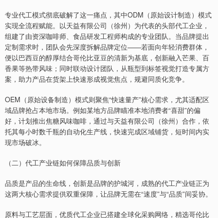
专业代工模式彻底破解了这一痛点，其中ODM（原始设计制造）模式
实现全流程赋能。以天益有限公司（徐州）为代表的头部代工企业，
组建了由资深咖啡师、食品研发工程师构成的专业团队。当品牌提出
定制需求时，团队会先深度拆解品牌定位——若面向年轻消费群体，
便以巴西豆的醇厚结合哥伦比亚豆的清新为基底，创新融入芒果、百
香果等热带风味；同时联动设计团队，从瓶型到标签视觉打造专属方
案，助力产品在货架上快速形成视觉焦点，规避同质化竞争。
OEM（原始设备制造）模式则聚焦“快速量产”核心需求，尤其适配区
域品牌抢占本地市场。例如某地方品牌瞄准本地消费者“喜甜”的偏
好，计划推出焦糖风味咖啡，通过与天益有限公司（徐州）合作，依
托其每小时数千瓶的自动化生产线，快速完成区域铺货，短时间内实
现市场破冰。
（二）代工产业链如何保障品质与创新
品质是产品的生命线，创新是品牌的护城河，成熟的代工产业链正为
这两大核心需求提供双重保障，让品牌无需在“速度”与“品质”间妥协。
原料与工艺层面，优质代工企业已搭建全球化采购网络，精选哥伦比