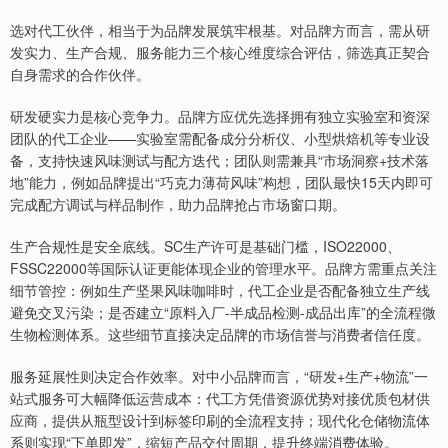
选对代工伙伴，相当于为品牌发展筑牢根基。对品牌方而言，需从研
发实力、生产合规、服务能力三个核心维度综合评估，筛选真正契合
自身需求的合作伙伴。
研发硬实力是核心竞争力。品牌方应优先选择拥有独立实验室和资深
团队的代工企业——实验室需配备成分分析仪、小型烘焙机等专业设
备，支持快速风味测试与配方迭代；团队则需兼具“市场洞察+技术落
地”能力，例如品牌提出“巧克力薄荷风味”构想，团队最快15天内即可
完成配方调试与样品制作，助力品牌抢占市场窗口期。
生产合规性是安全底线。SC生产许可是基础门槛，ISO22000、
FSSC22000等国际认证更能体现企业的管理水平。品牌方需重点关注
细节管控：例如生产坚果风味咖啡时，代工企业是否配备独立生产线
避免交叉污染；是否建立“原料入厂-半成品检测-成品出库”的全流程微
生物检测体系。这些细节直接决定品牌的市场信誉与消费者信任度。
服务延展性则决定合作效率。对中小品牌而言，“研发+生产+物流”一
站式服务可大幅降低运营成本：代工方凭借资源优势对接优质包材供
应商，提供从瓶型设计到标签印刷的全流程支持；现代化仓储物流体
系则实现“下单即发”，缩短产品交付周期，提升终端消费体验。