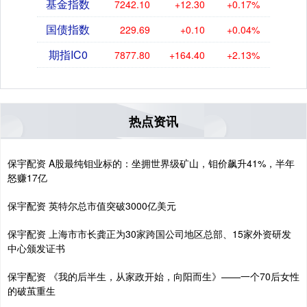
基金指数
7242.10
+12.30
+0.17%
国债指数
229.69
+0.10
+0.04%
期指IC0
7877.80
+164.40
+2.13%
热点资讯
保宇配资 A股最纯钼业标的：坐拥世界级矿山，钼价飙升41%，半年
怒赚17亿
保宇配资 英特尔总市值突破3000亿美元
保宇配资 上海市市长龚正为30家跨国公司地区总部、15家外资研发
中心颁发证书
保宇配资 《我的后半生，从家政开始，向阳而生》——一个70后女性
的破茧重生