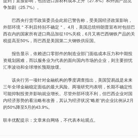
提到了直接影响，包括进口原材料成本上升（27.8%）和外国产品竞
争加剧（25.7%）。
巴西央行货币政策委员会此前已警告称，受美国经济政策影响，
外部环境＂不利且特别不确定＂。4月，美国总统特朗普宣布对包括巴
西在内的国家所有进口商品加征10%关税，6月又将巴西钢铁产品的关
税提高至50%，而巴西是美国第二大钢铁供应国。
报告显示，依赖进口零部件的制造业部门面临成本压力和中期投
资规划困难，而以服务业为代表的面向国内市场的企业，则主要担忧
汇率波动和全球增长预期放缓。
该央行另一项针对金融机构的季度调查指出，美国贸易战是未来
三年全球金融稳定面临的最大风险。两项研究均表明，长期不确定性
可能抑制投资并影响就业增长。尽管外部环境不利，但巴西企业对国
内经济形势的看法略有改善，其认为经济状况“略差”的企业比例从2月
的50%降至5月的43.9%。
联丰优配提示：文章来自网络，不代表本站观点。