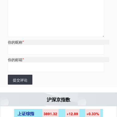
你的昵称
*
你的邮箱
*
提交评论
沪深京指数
上证综指
3891.32
+12.89
+0.33%