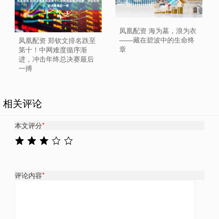
凤凰配资 海为墓，浪为衣
——藏在碧波中的生命终
凤凰配资 郑钦文排名跌至
章
第十！中网难度循序渐
进，冲击年终总决赛最后
一搏
相关评论
本文评分
*
评论内容
*