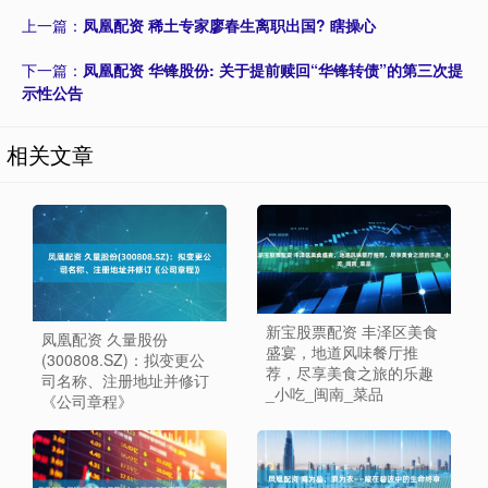
上一篇：
凤凰配资 稀土专家廖春生离职出国? 瞎操心
下一篇：
凤凰配资 华锋股份: 关于提前赎回“华锋转债”的第三次提
示性公告
相关文章
新宝股票配资 丰泽区美食
凤凰配资 久量股份
盛宴，地道风味餐厅推
(300808.SZ)：拟变更公
荐，尽享美食之旅的乐趣
司名称、注册地址并修订
_小吃_闽南_菜品
《公司章程》