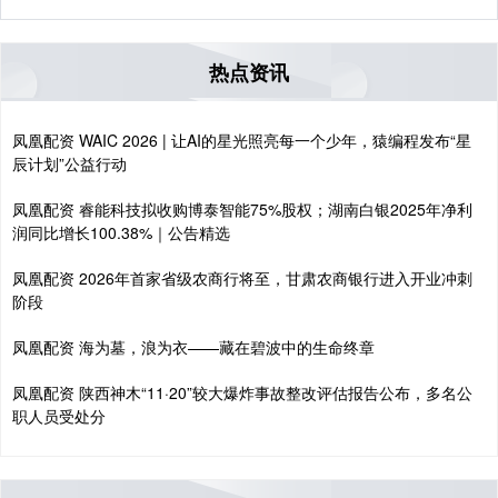
热点资讯
凤凰配资 WAIC 2026 | 让AI的星光照亮每一个少年，猿编程发布“星
辰计划”公益行动
凤凰配资 睿能科技拟收购博泰智能75%股权；湖南白银2025年净利
润同比增长100.38%｜公告精选
凤凰配资 2026年首家省级农商行将至，甘肃农商银行进入开业冲刺
阶段
凤凰配资 海为墓，浪为衣——藏在碧波中的生命终章
凤凰配资 陕西神木“11·20”较大爆炸事故整改评估报告公布，多名公
职人员受处分