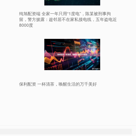
纯旭配资端 全家一年只用“1度电”，陈某被刑事拘
留，警方披露：趁邻居不在家私接电线，五年盗电近
8000度
保利配资 一杯清茶，唤醒生活的万千美好