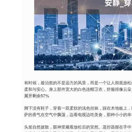
有时候，最治愈的不是远方的风景，而是一个让人彻底放松
柔和与安心。身上那件宽大的白色连帽卫衣，舒服得像云朵
展开剩余57%
脚下没有鞋子，穿着一双柔软的浅色丝袜，踩在木地板上，
萨的香气在空气中飘荡，边看电视边吃美食，那种小小的幸
头发自然披散，眼神里藏着放松后的安然。遥控器握在手中