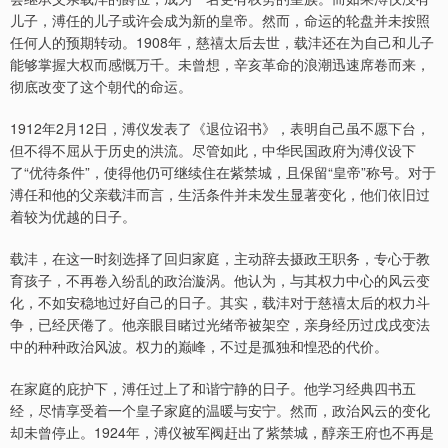
儿子，溥任的儿子或许会成为新的皇帝。然而，命运的轮盘并未按照
任何人的预期转动。1908年，慈禧太后去世，载沣还在为自己和儿子
能够掌握大权而感慨万千。未曾想，辛亥革命的浪潮迅速席卷而来，
彻底改变了这个朝代的命运。
1912年2月12日，溥仪发表了《退位诏书》，表明自己虽不愿下台，
但不得不屈从于历史的洪流。尽管如此，中华民国政府为溥仪设下
了“优待条件”，使得他仍可继续住在紫禁城，且保留“皇帝”称号。对于
溥任和他的父亲载沣而言，生活条件并未发生显著变化，他们依旧过
着较为优越的日子。
载沣，在这一时刻选择了回归家庭，主动辞去摄政王职务，专心于教
育孩子，不再卷入纷乱的政治漩涡。他认为，与其权力中心的风云变
化，不如安稳地过好自己的日子。其实，载沣对于慈禧太后的权力斗
争，已经厌倦了。他亲眼目睹过光绪帝被架空，亲身经历过戊戌变法
中的种种政治风波。权力的巅峰，不过是孤独和惶恐的代价。
在家庭的庇护下，溥任过上了和谐宁静的日子。他学习经典四书五
经，尽情享受着一个皇子家庭的温暖与安宁。然而，政治风云的变化
却未曾停止。1924年，溥仪被军阀赶出了紫禁城，醇亲王府也不再是