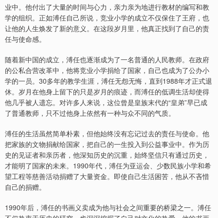
业中。他付出了大量的时间与心力，亲力亲为地进行教材的编写和教
学的组织。正如溥任自己所说，竞业小学的成立不仅保住了王府，也
让他的人生焕发了新的意义。在这段岁月里，他真正找到了自己的责
任与使命感。
随着新中国的成立，溥任也逐渐成为了一名普通的人民教师。在政府
的公私合营改革中，他将竞业小学捐给了国家，自己也成为了公办小
学的一员。30多年的教学生涯，溥任无怨无悔，直到1988年才正式退
休。岁月在他身上留下的只是岁月的痕迹，而溥任的低调生活却使得
他几乎被人遗忘。对许多人来说，这位曾是皇族末代的“皇弟”早已成
了普通教师，只不过他身上依然有一种与众不同的气质。
溥任的生活虽然简单朴素，但他始终没有忘记过去的责任与使命。他
把家族的文物捐献给国家，把自己的一生投入到公益事业中。作为历
史的见证者和亲历者，他深知历史的沉重，始终坚信只有通过历史，
才能明了国家的未来。1990年代，溥任为亚运会、少数民族小学和希
望工程等慈善活动捐赠了大量资金。即使自己生活困苦，他从不吝惜
自己的捐赠。
1990年后，溥任的书画义卖成为他与社会之间重要的桥梁之一。溥任