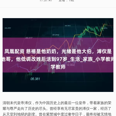
清朝末代皇帝溥仪，作为中国历史上的最后一位皇帝，带着家族的荣
耀与尊严走向了历史的尽头。曾经享有无尽富贵的溥仪一家，经历了
从天堂到地狱的剧变。曾在紫禁城中度过奢华日子，最终却被无情地