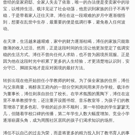
曾经的皇家府邸。全家人失去了依靠，唯一的办法便是变卖家中的珍
宝，以维持生活。载沣见证了社会动荡，他意识到家族的日子不再平
稳，于是带着家人迁往天津。溥任在这一段艰难的岁月中逐渐领悟
到，想要在乱世中生存，最重要的便是低调行事，避免卷入任何波
动。
在天津，生活越来越艰难，家中的财力逐渐枯竭，溥任的家族只能靠
微薄的收入过活。然而，正是这段时间的生活让他更加坚定了低调安
稳的生活方式。溥任不曾向任何人求助，也不曾为困境所屈服。正是
因为他在这段时光中积累了更多的人生经验，才更清楚地认识到，安
分守己、脚踏实地才是应对困境的最好方法。
转折出现在他开始担任小学教师的时候。为了保全家族的住所，溥任
与父亲商量，将醇亲王府内的一部分空闲房间用来开办学校。载沣作
为董事长，溥任则亲自担任了校长。在学术氛围的熏陶下，溥任在这
里不单单教授学生，还注重开设图书馆、音乐教室等，为孩子们的教
育增添了更多色彩。学校的起步并不顺利，第一年招收的学生寥寥无
几，但随着学校口碑的传播，第二年学生人数大幅度增加。竞业小学
逐渐崭露头角，成为周围社区居民的孩子们渴求知识的场所。
溥任不以自己的过去为荣，而是将更多的精力投入到了教书育人的事