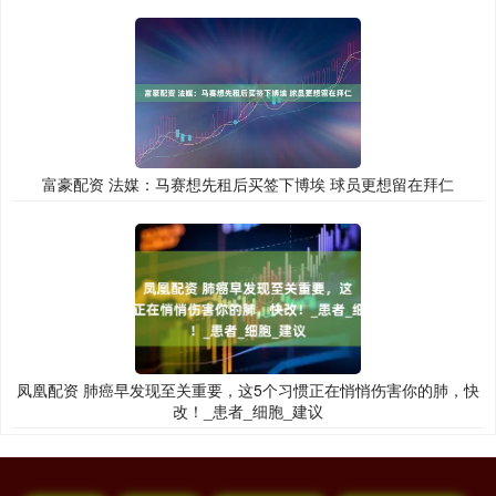
富豪配资 法媒：马赛想先租后买签下博埃 球员更想留在拜仁
凤凰配资 肺癌早发现至关重要，这5个习惯正在悄悄伤害你的肺，快
改！_患者_细胞_建议