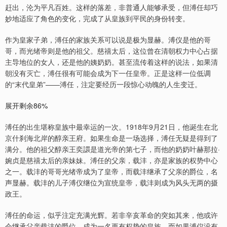
赶出，沦为平凡百姓。这样的落差，非普通人能够承受，但溥任却巧
妙地适应了角色的变化，完成了从皇族到平民的身份转变。
作为皇家子弟，溥任的家族关系可以说是极为显赫。溥仪是他的哥
哥，而光绪帝则是他的祖父。慈禧太后，这位曾在清朝权力中心占据
主导地位的女人，还是他的姨奶奶。甚至流传着这样的说法，如果清
朝没有灭亡，溥任很有可能会成为下一任皇帝。正是这样一位低调
的“末代皇弟”——溥任，注定要经历一段惊心动魄的人生变迁。
展开剩余86%
溥任的出生堪称皇族中最幸运的一次。1918年9月21日，他诞生在北
京什刹海北岸的醇亲王府。如果生命是一场选择，溥任无疑是得到了
满分。他的祖父醇亲王奕譞是道光帝的第七子，而他的奶奶叶赫那拉·
婉贞是慈禧太后的亲妹妹。溥任的父亲，载沣，亦是家族的权势中心
之一。载沣的哥哥光绪帝成为了皇帝，而载沣继承了父亲的爵位，名
声显赫。载沣的儿子溥仪继位为宣统皇帝，载沣则成为风头无两的摄
政王。
溥任的命运，似乎注定充满光辉。若非辛亥革命的突如其来，他或许
会继承父亲载沣的爵位，成为一名更有权势的皇族。而如果溥仪没有