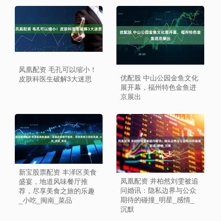
凤凰配资 毛孔可以缩小！
优配股 中山公园金鱼文化
皮肤科医生破解3大迷思
展开幕，福州特色金鱼进
京展出
新宝股票配资 丰泽区美食
凤凰配资 井柏然刘雯被追
盛宴，地道风味餐厅推
问婚讯：隐私边界与公众
荐，尽享美食之旅的乐趣
期待的碰撞_明星_感情_
_小吃_闽南_菜品
沉默